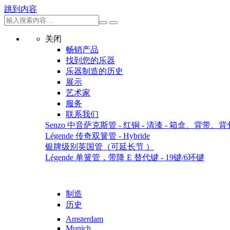
跳到内容
关闭
畅销产品
找到您的乐器
乐器制造的历史
展示
艺术家
服务
联系我们
Senzo 中音萨克斯管 - 红铜 - 清漆 - 箱盒、背带、背
Légende 传奇双簧管 - Hybride
银牌级别英国管（可延长节 ）
Légende 单簧管，带降 E 替代键 - 19键/6环键
制造
历史
Amsterdam
Munich