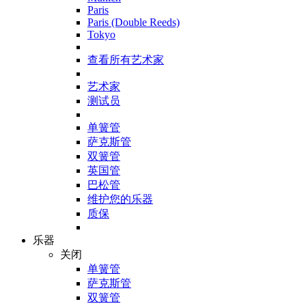
Paris
Paris (Double Reeds)
Tokyo
查看所有艺术家
艺术家
测试员
单簧管
萨克斯管
双簧管
英国管
巴松管
维护您的乐器
质保
乐器
关闭
单簧管
萨克斯管
双簧管