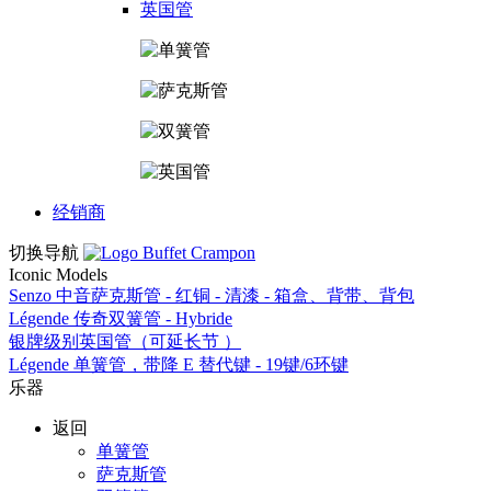
英国管
经销商
切换导航
Iconic Models
Senzo 中音萨克斯管 - 红铜 - 清漆 - 箱盒、背带、背包
Légende 传奇双簧管 - Hybride
银牌级别英国管（可延长节 ）
Légende 单簧管，带降 E 替代键 - 19键/6环键
乐器
返回
单簧管
萨克斯管