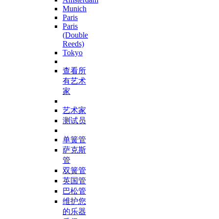
Munich
Paris
Paris
(Double
Reeds)
Tokyo
查看所
有艺术
家
艺术家
测试员
单簧管
萨克斯
管
双簧管
英国管
巴松管
维护您
的乐器