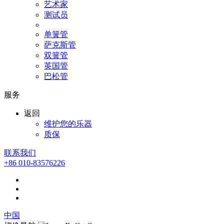
艺术家
测试员
单簧管
萨克斯管
双簧管
英国管
巴松管
服务
返回
维护您的乐器
质保
联系我们
+86 010-83576226
中国