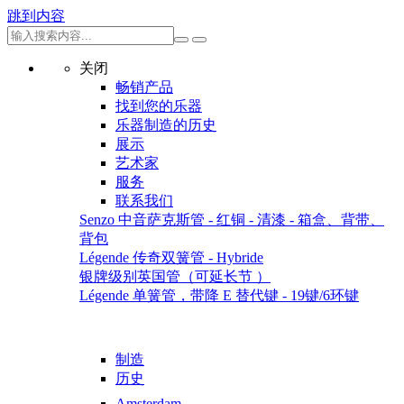
跳到内容
关闭
畅销产品
找到您的乐器
乐器制造的历史
展示
艺术家
服务
联系我们
Senzo 中音萨克斯管 - 红铜 - 清漆 - 箱盒、背带、
背包
Légende 传奇双簧管 - Hybride
银牌级别英国管（可延长节 ）
Légende 单簧管，带降 E 替代键 - 19键/6环键
制造
历史
Amsterdam