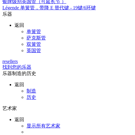
银牌级别英国管（可延长节 ）
Légende 单簧管，带降 E 替代键 - 19键/6环键
乐器
返回
单簧管
萨克斯管
双簧管
英国管
resellers
找到您的乐器
乐器制造的历史
返回
制造
历史
艺术家
返回
显示所有艺术家