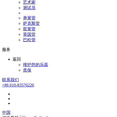
艺术家
测试员
单簧管
萨克斯管
双簧管
英国管
巴松管
服务
返回
维护您的乐器
质保
联系我们
+86 010-83576226
中国