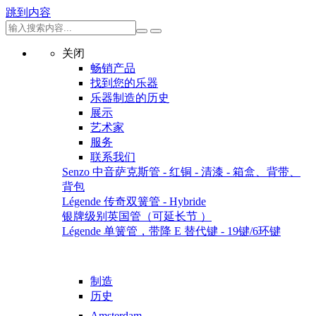
跳到内容
关闭
畅销产品
找到您的乐器
乐器制造的历史
展示
艺术家
服务
联系我们
Senzo 中音萨克斯管 - 红铜 - 清漆 - 箱盒、背带、
背包
Légende 传奇双簧管 - Hybride
银牌级别英国管（可延长节 ）
Légende 单簧管，带降 E 替代键 - 19键/6环键
制造
历史
Amsterdam