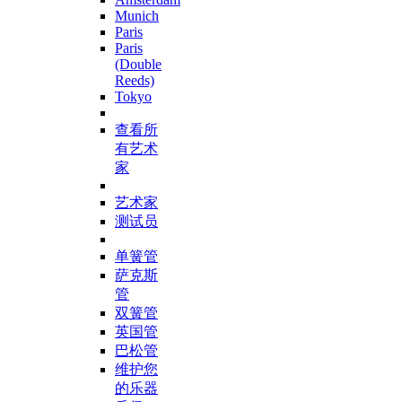
Munich
Paris
Paris
(Double
Reeds)
Tokyo
查看所
有艺术
家
艺术家
测试员
单簧管
萨克斯
管
双簧管
英国管
巴松管
维护您
的乐器