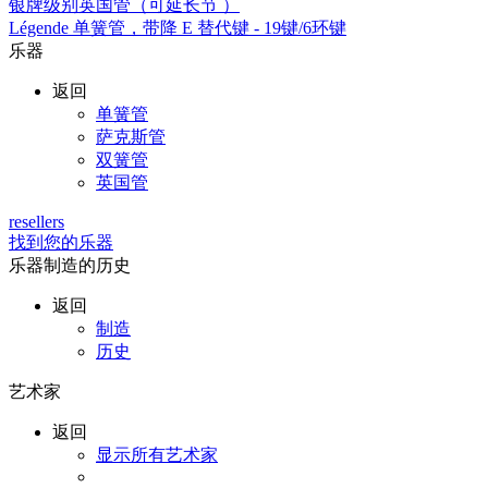
银牌级别英国管（可延长节 ）
Légende 单簧管，带降 E 替代键 - 19键/6环键
乐器
返回
单簧管
萨克斯管
双簧管
英国管
resellers
找到您的乐器
乐器制造的历史
返回
制造
历史
艺术家
返回
显示所有艺术家